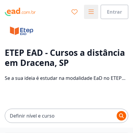
Entrar
Já sabe o que você quer estudar?
Vamos te guiar no caminho ideal para seus estudos
0%
ETEP EAD - Cursos a distância
em Dracena, SP
Sim, já sei
Se a sua ideia é estudar na modalidade EaD no ETEP
EAD e com um polo de apoio em Dracena, veja quais
são os 304 cursos oferecidos pela instituição nos 2
Ainda não sei
campus da cidade e consulte os valores das
mensalidades, que ficam entre R$ 60,00 e R$ 262,00.
Definir nível e curso