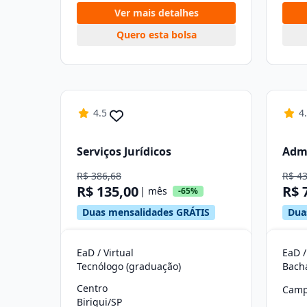
Ver mais detalhes
Quero esta bolsa
4.5
4
Serviços Jurídicos
Adm
R$ 386,68
R$ 4
R$ 135,00
R$ 
| mês
-65%
Duas mensalidades GRÁTIS
Dua
EaD / Virtual
EaD /
Tecnólogo (graduação)
Bach
Centro
Camp
Birigui/SP