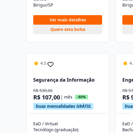
Birigui/SP
Birig
Ver mais detalhes
Quero esta bolsa
4.5
4
Segurança da Informação
Enge
R$ 530,00
R$ 5
R$ 107,00
R$ 
| mês
-80%
Duas mensalidades GRÁTIS
Dua
EaD / Virtual
EaD /
Tecnólogo (graduação)
Bach