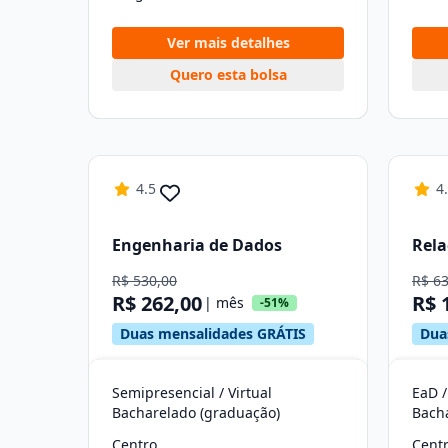
Ver mais detalhes
Quero esta bolsa
4.5
4
Engenharia de Dados
Rela
R$ 530,00
R$ 6
R$ 262,00
R$ 
| mês
-51%
Duas mensalidades GRÁTIS
Dua
Semipresencial / Virtual
EaD /
Bacharelado (graduação)
Bach
Centro
Cent