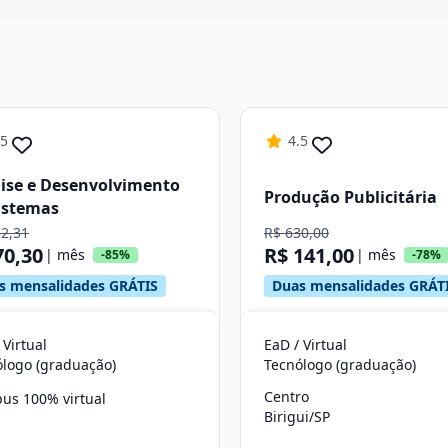
Continuar
.5
4.5
ise e Desenvolvimento
Produção Publicitária
istemas
82,31
R$ 630,00
70,30
R$ 141,00
| mês
| mês
-85%
-78%
s mensalidades GRÁTIS
Duas mensalidades GRÁT
 Virtual
EaD / Virtual
ólogo (graduação)
Tecnólogo (graduação)
Centro
us 100% virtual
Birigui/SP