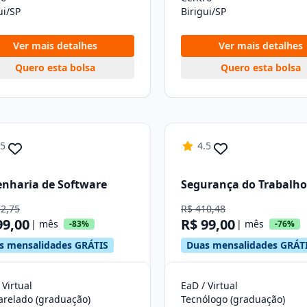
ui/SP
Birigui/SP
Ver mais detalhes
Ver mais detalhes
Quero esta bolsa
Quero esta bolsa
.5
4.5
nharia de Software
Segurança do Trabalho
72,75
R$ 410,48
99,00
R$ 99,00
| mês
| mês
-83%
-76%
s mensalidades GRÁTIS
Duas mensalidades GRÁT
 Virtual
EaD / Virtual
arelado (graduação)
Tecnólogo (graduação)