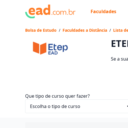
Faculdades
Já
Vam
Bolsa de Estudo
/
Faculdades a Distância
/
Lista d
ETE
Se a su
cursos 
entre R$
Que tipo de curso quer fazer?