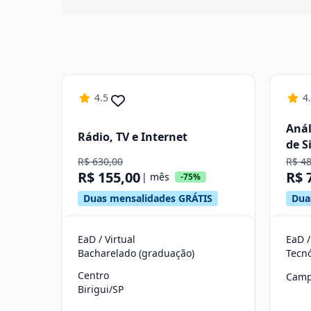
4.5
4
Anál
Rádio, TV e Internet
de S
R$ 630,00
R$ 4
R$ 155,00
R$ 
| mês
-75%
Duas mensalidades GRÁTIS
Dua
EaD / Virtual
EaD /
Bacharelado (graduação)
Tecn
Centro
Camp
Birigui/SP