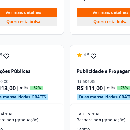
Ver mais detalhes
Ver mais detalhes
Quero esta bolsa
Quero esta bolsa
.5
4.5
ções Públicas
Publicidade e Propaga
30,00
R$ 506,35
113,00
R$ 111,00
| mês
| mês
-82%
-78%
s mensalidades GRÁTIS
Duas mensalidades GRÁT
 Virtual
EaD / Virtual
arelado (graduação)
Bacharelado (graduação)
ro
Centro