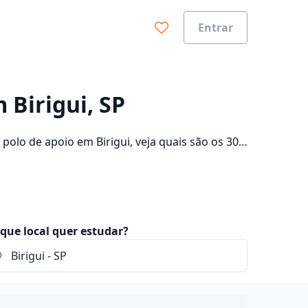
Entrar
0%
 Birigui, SP
olo de apoio em Birigui, veja quais são os 304
lte os valores das mensalidades, que ficam
que local quer estudar?