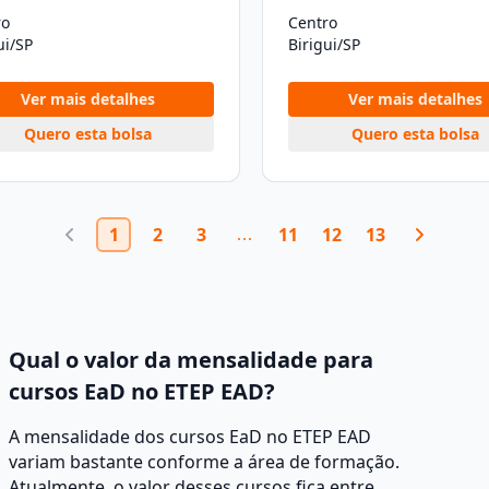
ro
Centro
ui/SP
Birigui/SP
Ver mais detalhes
Ver mais detalhes
Quero esta bolsa
Quero esta bolsa
1
2
3
11
12
13
Qual o valor da mensalidade para
cursos EaD no ETEP EAD?
A mensalidade dos cursos EaD no ETEP EAD
variam bastante conforme a área de formação.
Atualmente, o valor desses cursos fica entre