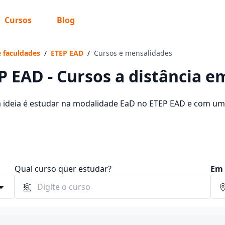
Cursos
Blog
 sabe o que você quer estudar?
os te guiar no caminho ideal para seus estudos
e faculdades
/
ETEP EAD
/
Cursos e mensalidades
P EAD - Cursos a distância em
a ideia é estudar na modalidade EaD no ETEP EAD e com um p
oferecidos pela instituição nos 2 campus da cidade e consu
Sim, já sei
 60,00 e R$ 262,00.
Ainda não sei
Qual curso quer estudar?
Em 