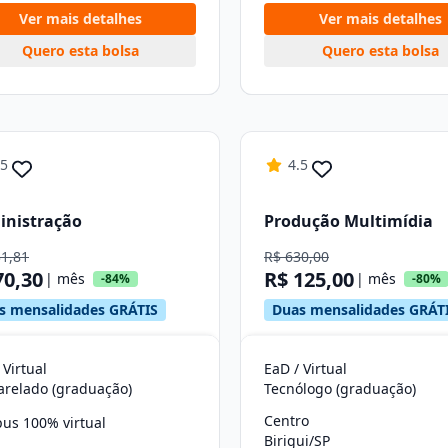
Ver mais detalhes
Ver mais detalhes
Quero esta bolsa
Quero esta bolsa
.5
4.5
inistração
Produção Multimídia
31,81
R$ 630,00
70,30
R$ 125,00
| mês
| mês
-84%
-80%
s mensalidades GRÁTIS
Duas mensalidades GRÁT
 Virtual
EaD / Virtual
arelado (graduação)
Tecnólogo (graduação)
Centro
us 100% virtual
Birigui/SP