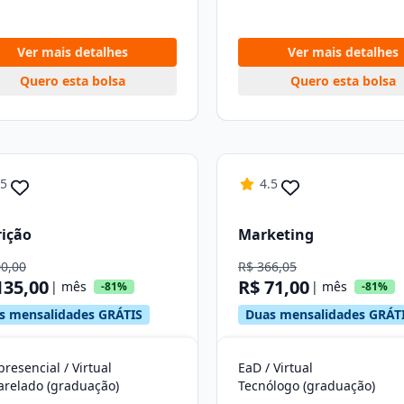
Ver mais detalhes
Ver mais detalhes
Quero esta bolsa
Quero esta bolsa
.5
4.5
ição
Marketing
00,00
R$ 366,05
135,00
R$ 71,00
| mês
| mês
-81%
-81%
s mensalidades GRÁTIS
Duas mensalidades GRÁT
resencial / Virtual
EaD / Virtual
arelado (graduação)
Tecnólogo (graduação)