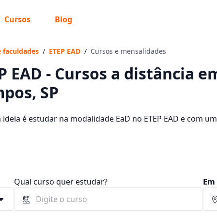
Cursos
Blog
 sabe o que você quer estudar?
os te guiar no caminho ideal para seus estudos
e faculdades
/
ETEP EAD
/
Cursos e mensalidades
P EAD - Cursos a distância 
pos, SP
Sim, já sei
a ideia é estudar na modalidade EaD no ETEP EAD e com um
ão os 304 cursos oferecidos pela instituição nos 2 campus d
dades, que ficam entre R$ 60,00 e R$ 262,00.
Ainda não sei
Qual curso quer estudar?
Em 