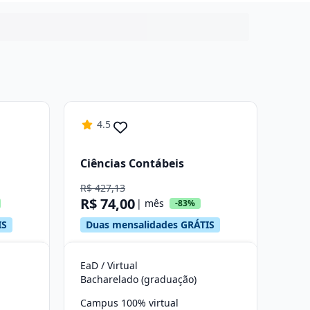
4.5
Ciências Contábeis
R$ 427,13
R$ 74,00
| mês
-83%
IS
Duas mensalidades GRÁTIS
EaD / Virtual
Bacharelado (graduação)
Campus 100% virtual