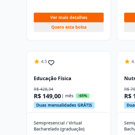
Ver mais detalhes
Quero esta bolsa
4.5
4
Educação Física
Nutr
R$ 428,34
R$ 7
R$ 149,00
R$ 
| mês
-65%
Duas mensalidades GRÁTIS
Dua
Semipresencial / Virtual
Semip
Bacharelado (graduação)
Bach