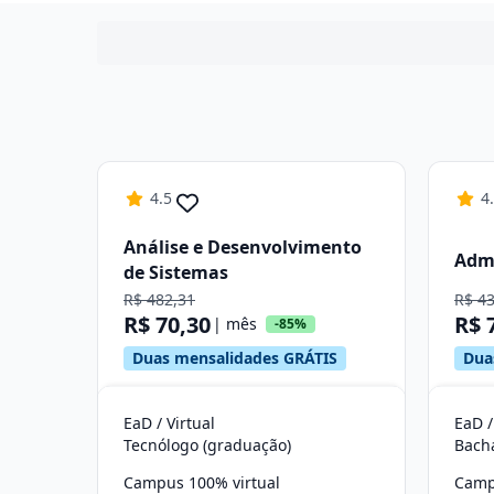
4.5
4
Análise e Desenvolvimento
Adm
de Sistemas
R$ 482,31
R$ 4
R$ 70,30
R$ 
| mês
-85%
Duas mensalidades GRÁTIS
Dua
EaD / Virtual
EaD /
Tecnólogo (graduação)
Bach
Campus 100% virtual
Camp