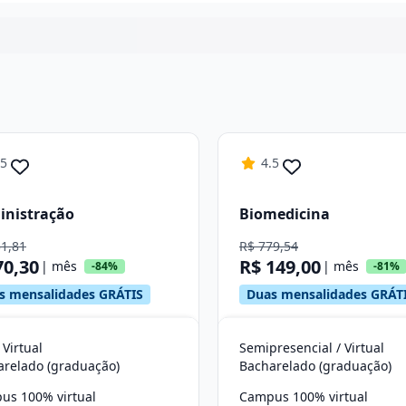
Continuar
.5
4.5
inistração
Biomedicina
31,81
R$ 779,54
70,30
R$ 149,00
| mês
| mês
-84%
-81%
s mensalidades GRÁTIS
Duas mensalidades GRÁT
 Virtual
Semipresencial / Virtual
arelado (graduação)
Bacharelado (graduação)
us 100% virtual
Campus 100% virtual