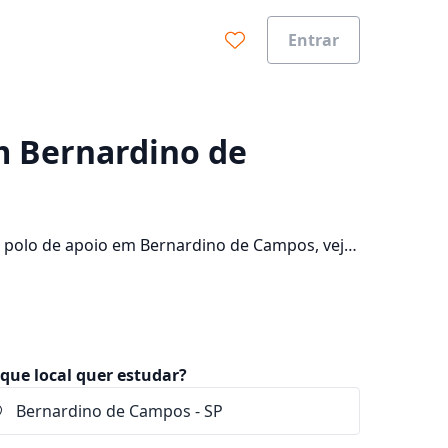
Entrar
0%
em Bernardino de
 polo de apoio em Bernardino de Campos, veja
a cidade e consulte os valores das
que local quer estudar?