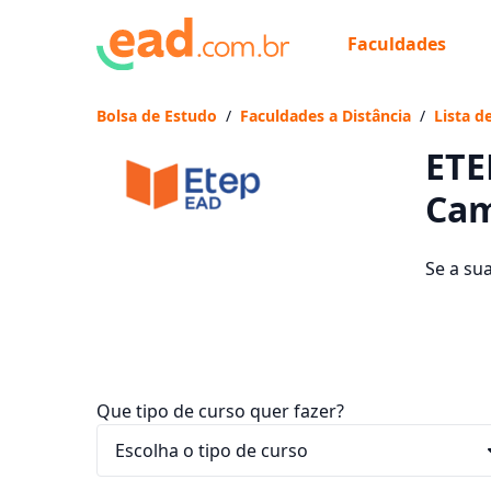
Faculdades
Já
Vam
Bolsa de Estudo
/
Faculdades a Distância
/
Lista d
ETE
Cam
Se a su
quais s
mensali
Que tipo de curso quer fazer?