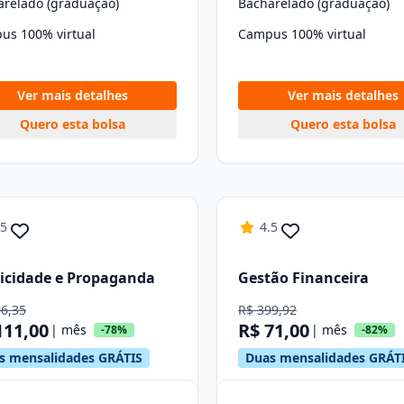
arelado (graduação)
Bacharelado (graduação)
us 100% virtual
Campus 100% virtual
Ver mais detalhes
Ver mais detalhes
Quero esta bolsa
Quero esta bolsa
.5
4.5
icidade e Propaganda
Gestão Financeira
06,35
R$ 399,92
111,00
R$ 71,00
| mês
| mês
-78%
-82%
s mensalidades GRÁTIS
Duas mensalidades GRÁT