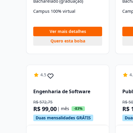
Bacharelado (graduação)
Bach
Campus 100% virtual
Camp
Ver mais detalhes
Quero esta bolsa
4.5
4
Engenharia de Software
Publ
R$ 572,75
R$ 5
R$ 99,00
R$ 
| mês
-83%
Duas mensalidades GRÁTIS
Dua