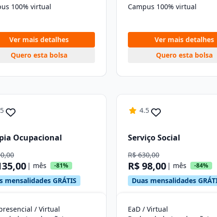
us 100% virtual
Campus 100% virtual
Ver mais detalhes
Ver mais detalhes
Quero esta bolsa
Quero esta bolsa
.5
4.5
pia Ocupacional
Serviço Social
00,00
R$ 630,00
135,00
R$ 98,00
| mês
| mês
-81%
-84%
s mensalidades GRÁTIS
Duas mensalidades GRÁT
resencial / Virtual
EaD / Virtual