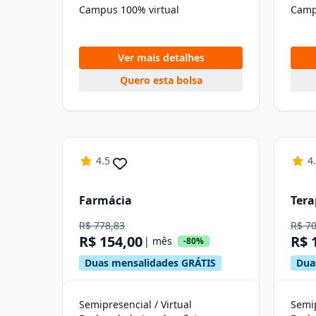
Campus 100% virtual
Camp
Ver mais detalhes
Quero esta bolsa
4.5
4
Farmácia
Tera
R$ 778,83
R$ 7
R$ 154,00
R$ 
| mês
-80%
Duas mensalidades GRÁTIS
Dua
Semipresencial / Virtual
Semip