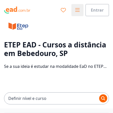
Entrar
Já sabe o que você quer estudar?
Vamos te guiar no caminho ideal para seus estudos
0%
ETEP EAD - Cursos a distância
em Bebedouro, SP
Sim, já sei
Se a sua ideia é estudar na modalidade EaD no ETEP
EAD e com um polo de apoio em Bebedouro, veja
quais são os 304 cursos oferecidos pela instituição nos
Ainda não sei
2 campus da cidade e consulte os valores das
mensalidades, que ficam entre R$ 60,00 e R$ 262,00.
Definir nível e curso