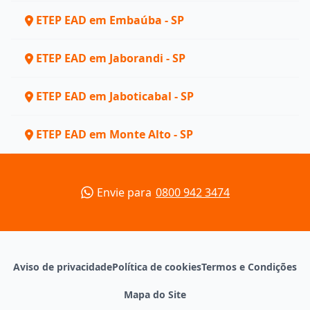
ETEP EAD em Embaúba - SP
ETEP EAD em Jaborandi - SP
ETEP EAD em Jaboticabal - SP
ETEP EAD em Monte Alto - SP
Envie para
0800 942 3474
Aviso de privacidade
Política de cookies
Termos e Condições
Mapa do Site