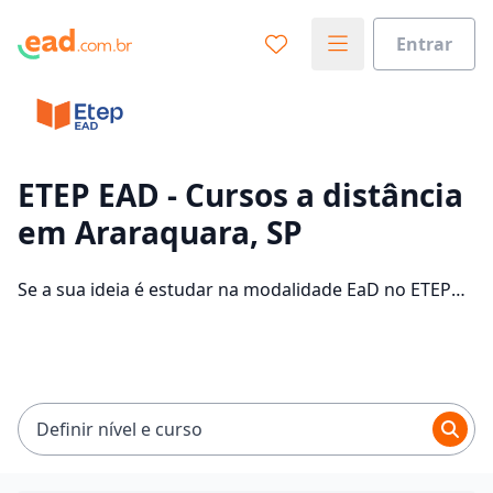
Entrar
Já sabe o que você quer estudar?
Vamos te guiar no caminho ideal para seus estudos
0%
ETEP EAD - Cursos a distância
em Araraquara, SP
Sim, já sei
Se a sua ideia é estudar na modalidade EaD no ETEP
EAD e com um polo de apoio em Araraquara, veja
quais são os 304 cursos oferecidos pela instituição nos
Ainda não sei
2 campus da cidade e consulte os valores das
mensalidades, que ficam entre R$ 60,00 e R$ 262,00.
Definir nível e curso