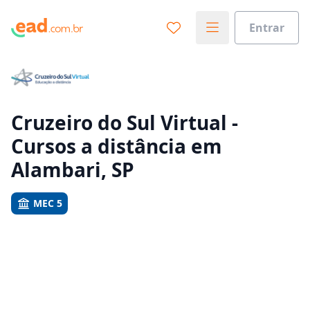
Entrar
Já sabe o que você quer estudar?
Vamos te guiar no caminho ideal para seus estudos
0%
Cruzeiro do Sul Virtual -
Cursos a distância em
Sim, já sei
Alambari, SP
MEC 5
Ainda não sei