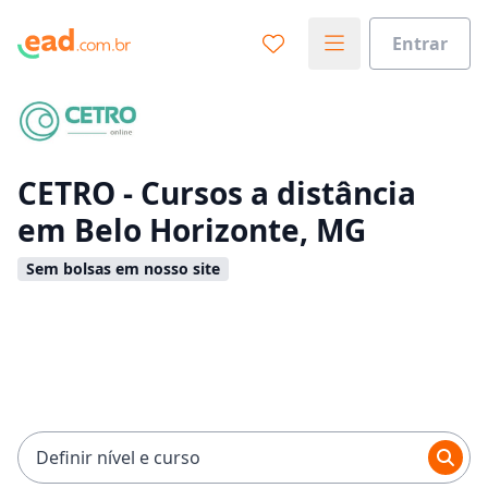
Entrar
Já sabe o que você quer estudar?
Vamos te guiar no caminho ideal para seus estudos
0%
CETRO - Cursos a distância
em Belo Horizonte, MG
Sim, já sei
Sem bolsas em nosso site
Ainda não sei
Definir nível e curso