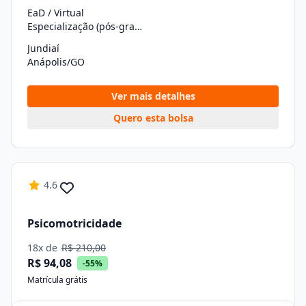
EaD / Virtual
Especialização (pós-graduação)
Jundiaí
Anápolis/GO
Ver mais detalhes
Quero esta bolsa
4.6
Psicomotricidade
18x de
R$ 210,00
R$ 94,08
-55%
Matrícula grátis