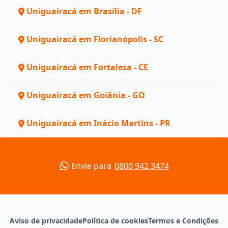
Uniguairacá em Brasília - DF
Uniguairacá em Florianópolis - SC
Uniguairacá em Fortaleza - CE
Uniguairacá em Goiânia - GO
Uniguairacá em Inácio Martins - PR
Envie para
0800 942 3474
Aviso de privacidade
Política de cookies
Termos e Condições