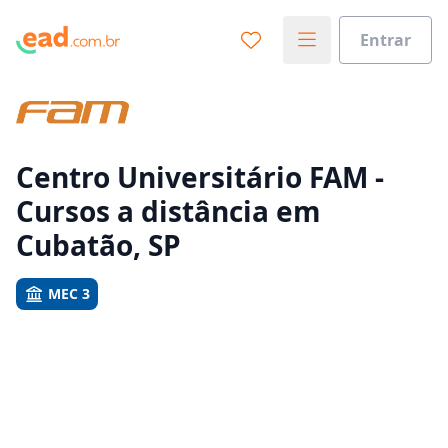
Entrar
Já sabe o que você quer estudar?
Vamos te guiar no caminho ideal para seus estudos
0%
Centro Universitário FAM -
Cursos a distância em
Sim, já sei
Cubatão, SP
MEC 3
Ainda não sei