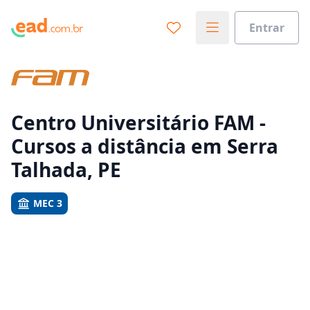
Entrar
Já sabe o que você quer estudar?
Vamos te guiar no caminho ideal para seus estudos
0%
Centro Universitário FAM -
Cursos a distância em Serra
Sim, já sei
Talhada, PE
MEC 3
Ainda não sei