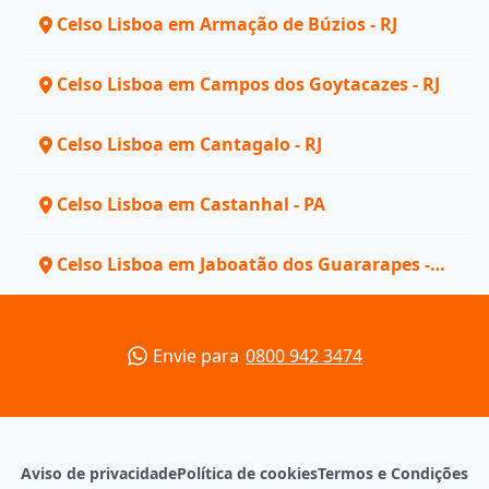
Celso Lisboa em Armação de Búzios - RJ
Celso Lisboa em Campos dos Goytacazes - RJ
Celso Lisboa em Cantagalo - RJ
Celso Lisboa em Castanhal - PA
Celso Lisboa em Jaboatão dos Guararapes -
PE
Envie para
0800 942 3474
Aviso de privacidade
Política de cookies
Termos e Condições