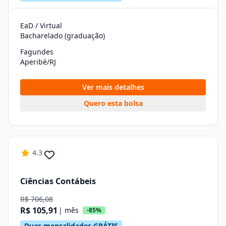
EaD / Virtual
Bacharelado (graduação)
Fagundes
Aperibé/RJ
Ver mais detalhes
Quero esta bolsa
4.3
Ciências Contábeis
R$ 706,08
R$ 105,91
| mês
-85%
Duas mensalidades GRÁTIS