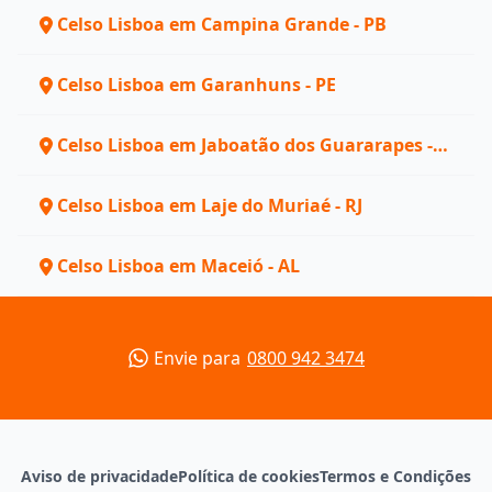
Celso Lisboa em Campina Grande - PB
Celso Lisboa em Garanhuns - PE
Celso Lisboa em Jaboatão dos Guararapes -
PE
Celso Lisboa em Laje do Muriaé - RJ
Celso Lisboa em Maceió - AL
Envie para
0800 942 3474
Aviso de privacidade
Política de cookies
Termos e Condições