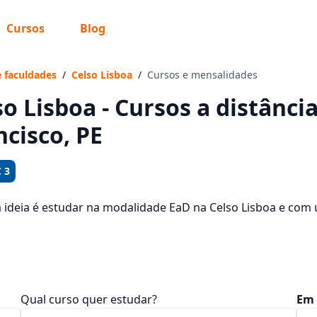
Cursos
Blog
 sabe o que você quer estudar?
os te guiar no caminho ideal para seus estudos
e faculdades
/
Celso Lisboa
/
Cursos e mensalidades
so Lisboa - Cursos a distânc
ncisco, PE
Sim, já sei
 3
a ideia é estudar na modalidade EaD na Celso Lisboa e com
ais são os 368 cursos oferecidos pela instituição nos 2 cam
Ainda não sei
dades, que ficam entre R$ 76,16 e R$ 130,69.
Qual curso quer estudar?
Em 