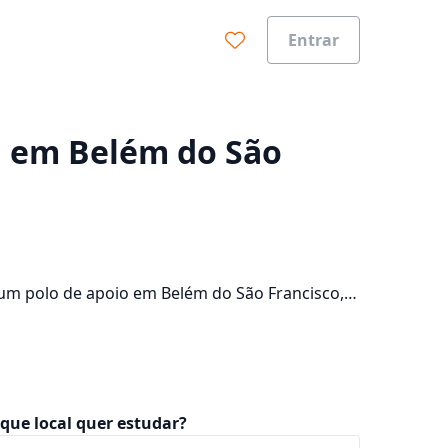
Entrar
0%
ia em Belém do São
 um polo de apoio em Belém do São Francisco,
pus da cidade e consulte os valores das
que local quer estudar?