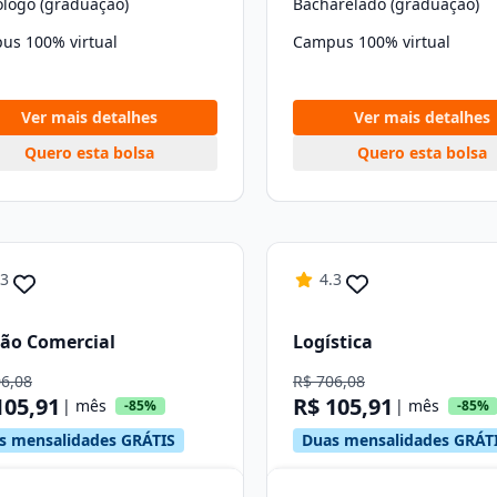
ólogo (graduação)
Bacharelado (graduação)
us 100% virtual
Campus 100% virtual
Ver mais detalhes
Ver mais detalhes
Quero esta bolsa
Quero esta bolsa
.3
4.3
ão Comercial
Logística
06,08
R$ 706,08
105,91
R$ 105,91
| mês
| mês
-85%
-85%
s mensalidades GRÁTIS
Duas mensalidades GRÁT