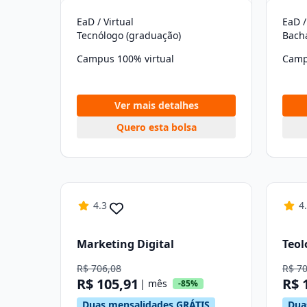
EaD / Virtual
EaD /
Tecnólogo (graduação)
Bach
Campus 100% virtual
Camp
Ver mais detalhes
Quero esta bolsa
4.3
4
Marketing Digital
Teol
R$ 706,08
R$ 7
R$ 105,91
R$ 
| mês
-85%
Duas mensalidades GRÁTIS
Dua