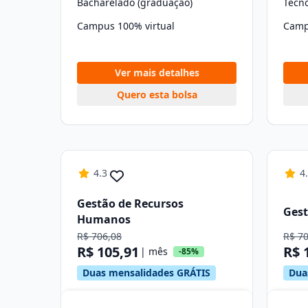
Bacharelado (graduação)
Tecn
Campus 100% virtual
Camp
Ver mais detalhes
Quero esta bolsa
4.3
4
Gestão de Recursos
Gest
Humanos
R$ 706,08
R$ 7
R$ 105,91
R$ 
| mês
-85%
Duas mensalidades GRÁTIS
Dua