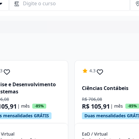
Continuar
.3
4.3
ise e Desenvolvimento
Ciências Contábeis
istemas
06,08
R$ 706,08
105,91
R$ 105,91
| mês
| mês
-85%
-85%
s mensalidades GRÁTIS
Duas mensalidades GRÁT
 Virtual
EaD / Virtual