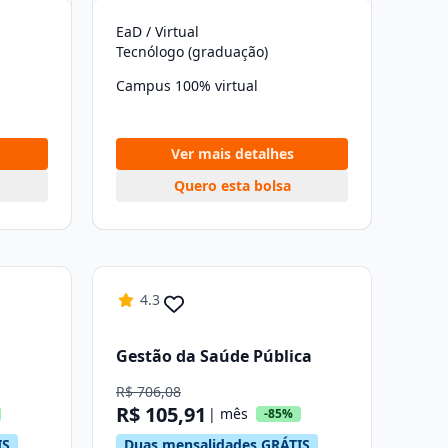
EaD / Virtual
Tecnólogo (graduação)
Campus 100% virtual
Ver mais detalhes
Quero esta bolsa
4.3
Gestão da Saúde Pública
R$ 706,08
R$ 105,91
| mês
-85%
IS
Duas mensalidades GRÁTIS