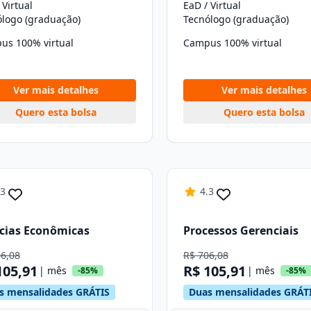
 Virtual
EaD / Virtual
ólogo (graduação)
Tecnólogo (graduação)
us 100% virtual
Campus 100% virtual
Ver mais detalhes
Ver mais detalhes
Quero esta bolsa
Quero esta bolsa
.3
4.3
cias Econômicas
Processos Gerenciais
06,08
R$ 706,08
105,91
R$ 105,91
| mês
| mês
-85%
-85%
s mensalidades GRÁTIS
Duas mensalidades GRÁT