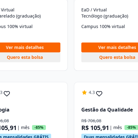
 Virtual
EaD / Virtual
arelado (graduação)
Tecnólogo (graduação)
us 100% virtual
Campus 100% virtual
Ver mais detalhes
Ver mais detalhes
Quero esta bolsa
Quero esta bolsa
.3
4.3
ogia
Gestão da Qualidade
06,08
R$ 706,08
105,91
R$ 105,91
| mês
| mês
-85%
-85%
s mensalidades GRÁTIS
Duas mensalidades GRÁT