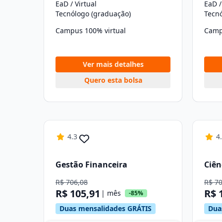
EaD / Virtual
EaD /
Tecnólogo (graduação)
Tecn
Campus 100% virtual
Camp
Ver mais detalhes
Quero esta bolsa
4.3
4
Gestão Financeira
Ciên
R$ 706,08
R$ 7
R$ 105,91
R$ 
| mês
-85%
Duas mensalidades GRÁTIS
Dua