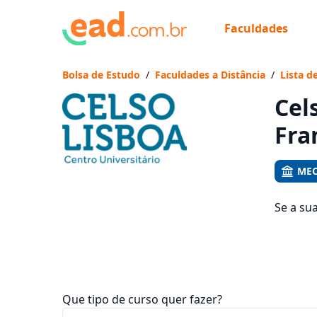
Faculdades
Já
Vam
Bolsa de Estudo
/
Faculdades a Distância
/
Lista d
Cel
Fra
MEC
Se a su
veja qu
mensali
Que tipo de curso quer fazer?