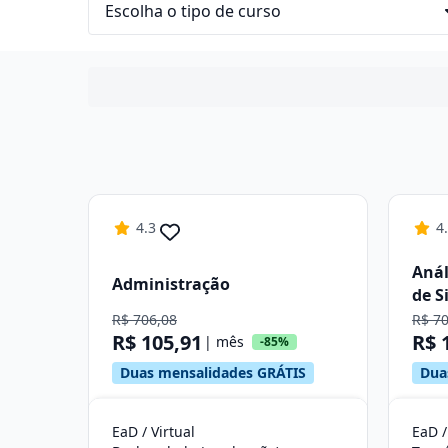
4.3
4
Anál
Administração
de S
R$ 706,08
R$ 7
R$ 105,91
R$ 
| mês
-85%
Duas mensalidades GRÁTIS
Dua
EaD / Virtual
EaD /