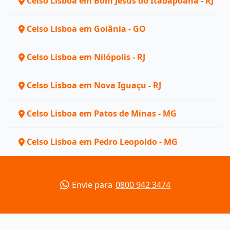
Celso Lisboa em Bom Jesus do Itabapoana - RJ
Celso Lisboa em Goiânia - GO
Celso Lisboa em Nilópolis - RJ
Celso Lisboa em Nova Iguaçu - RJ
Celso Lisboa em Patos de Minas - MG
Celso Lisboa em Pedro Leopoldo - MG
Envie para
0800 942 3474