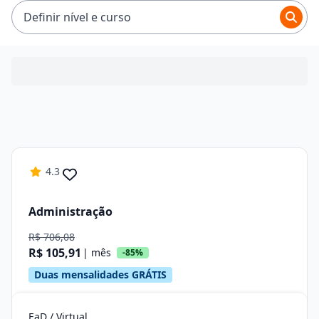
R$ 130,69.
Definir nível e curso
4.3
Administração
R$ 706,08
R$ 105,91
| mês
-85%
Duas mensalidades GRÁTIS
EaD / Virtual