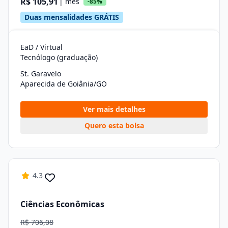
R$ 105,91
| mês
-85%
Duas mensalidades GRÁTIS
EaD / Virtual
Tecnólogo (graduação)
St. Garavelo
Aparecida de Goiânia/GO
Ver mais detalhes
Quero esta bolsa
4.3
Ciências Econômicas
R$ 706,08