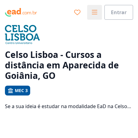
Entrar
Já sabe o que você quer estudar?
Vamos te guiar no caminho ideal para seus estudos
0%
Celso Lisboa - Cursos a
distância em Aparecida de
Sim, já sei
Goiânia, GO
MEC 3
Ainda não sei
Se a sua ideia é estudar na modalidade EaD na Celso
Lisboa e com um polo de apoio em Aparecida de
Goiânia, veja quais são os 368 cursos oferecidos pela
instituição nos 2 campus da cidade e consulte os
valores das mensalidades, que ficam entre R$ 76,16 e