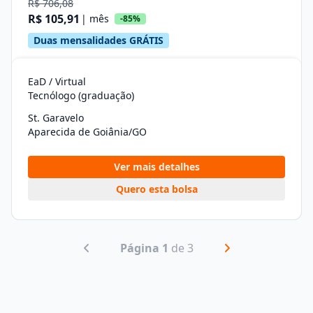
R$ 706,08
R$ 105,91
| mês
-85%
Duas mensalidades GRÁTIS
EaD / Virtual
Tecnólogo (graduação)
St. Garavelo
Aparecida de Goiânia/GO
Ver mais detalhes
Quero esta bolsa
Página 1
de 3