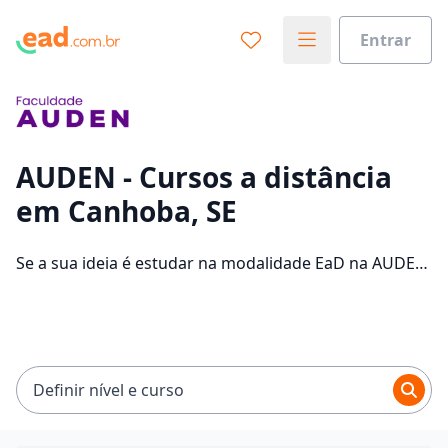
Entrar
Já sabe o que você quer estudar?
Vamos te guiar no caminho ideal para seus estudos
0%
AUDEN - Cursos a distância
em Canhoba, SE
Sim, já sei
Se a sua ideia é estudar na modalidade EaD na AUDEN
e com um polo de apoio em Canhoba, veja quais são
os 33 cursos oferecidos pela instituição nos 2 campus
Ainda não sei
da cidade e consulte os valores das mensalidades, que
ficam entre R$ 89,00 e R$ 109,00.
Definir nível e curso