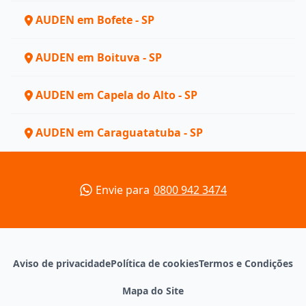
AUDEN em Bofete - SP
AUDEN em Boituva - SP
AUDEN em Capela do Alto - SP
AUDEN em Caraguatatuba - SP
Envie para
0800 942 3474
Aviso de privacidade
Política de cookies
Termos e Condições
Mapa do Site