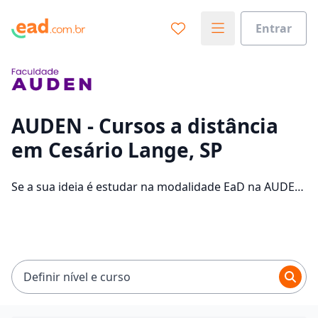
Entrar
Já sabe o que você quer estudar?
Vamos te guiar no caminho ideal para seus estudos
0%
AUDEN - Cursos a distância
em Cesário Lange, SP
Sim, já sei
Se a sua ideia é estudar na modalidade EaD na AUDEN
e com um polo de apoio em Cesário Lange, veja quais
são os 33 cursos oferecidos pela instituição nos 2
Ainda não sei
campus da cidade e consulte os valores das
mensalidades, que ficam entre R$ 89,00 e R$ 109,00.
Definir nível e curso