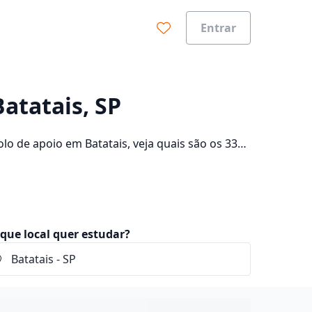
Entrar
0%
atatais, SP
o de apoio em Batatais, veja quais são os 33
lte os valores das mensalidades, que ficam
que local quer estudar?