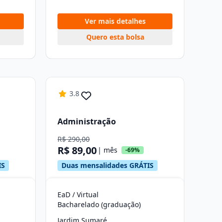
Ver mais detalhes
Quero esta bolsa
3.8
Administração
R$ 290,00
R$ 89,00
| mês
-69%
IS
Duas mensalidades GRÁTIS
EaD / Virtual
Bacharelado (graduação)
Jardim Sumaré