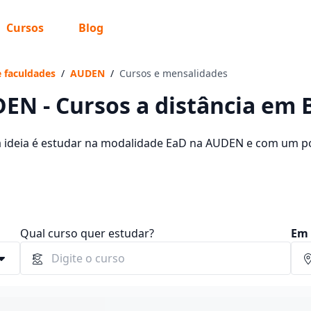
Cursos
Blog
 sabe o que você quer estudar?
os te guiar no caminho ideal para seus estudos
e faculdades
/
AUDEN
/
Cursos e mensalidades
EN - Cursos a distância em B
a ideia é estudar na modalidade EaD na AUDEN e com um pol
oferecidos pela instituição nos 2 campus da cidade e consu
Sim, já sei
 89,00 e R$ 109,00.
Ainda não sei
Qual curso quer estudar?
Em 