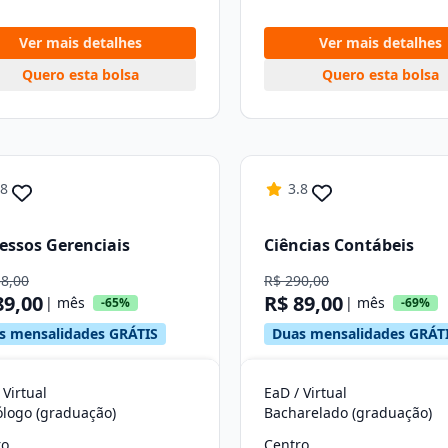
Ver mais detalhes
Ver mais detalhes
Quero esta bolsa
Quero esta bolsa
.8
3.8
essos Gerenciais
Ciências Contábeis
58,00
R$ 290,00
89,00
R$ 89,00
| mês
| mês
-65%
-69%
s mensalidades GRÁTIS
Duas mensalidades GRÁT
 Virtual
EaD / Virtual
ólogo (graduação)
Bacharelado (graduação)
ro
Centro