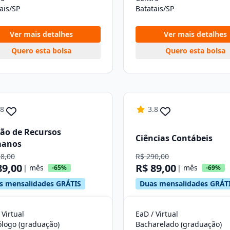
ais/SP
Batatais/SP
Ver mais detalhes
Ver mais detalhes
Quero esta bolsa
Quero esta bolsa
.8
3.8
ão de Recursos
Ciências Contábeis
anos
58,00
R$ 290,00
89,00
R$ 89,00
| mês
| mês
-65%
-69%
s mensalidades GRÁTIS
Duas mensalidades GRÁT
 Virtual
EaD / Virtual
ólogo (graduação)
Bacharelado (graduação)