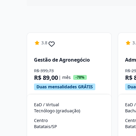
3.8
3
Gestão de Agronegócio
Adm
R$ 399,73
R$ 2
R$ 89,00
R$ 
| mês
-78%
Duas mensalidades GRÁTIS
Dua
EaD / Virtual
EaD /
Tecnólogo (graduação)
Bach
Centro
Cent
Batatais/SP
Batat