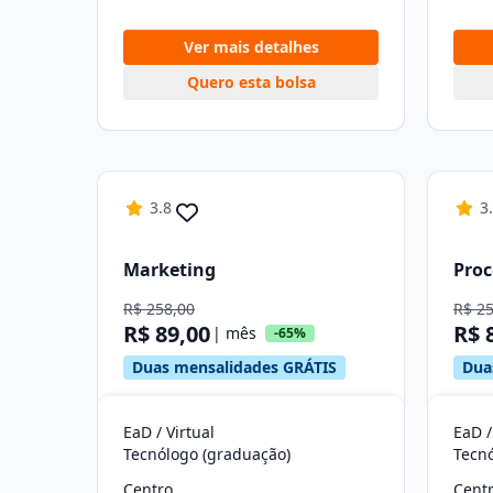
Ver mais detalhes
Quero esta bolsa
3.8
3
Marketing
Proc
R$ 258,00
R$ 2
R$ 89,00
R$ 
| mês
-65%
Duas mensalidades GRÁTIS
Dua
EaD / Virtual
EaD /
Tecnólogo (graduação)
Tecn
Centro
Cent