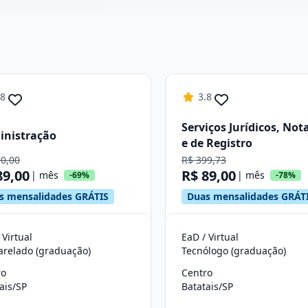
Continuar
.8
3.8
Serviços Jurídicos, Nota
inistração
e de Registro
90,00
R$ 399,73
89,00
R$ 89,00
| mês
| mês
-69%
-78%
s mensalidades GRÁTIS
Duas mensalidades GRÁT
 Virtual
EaD / Virtual
arelado (graduação)
Tecnólogo (graduação)
ro
Centro
ais/SP
Batatais/SP