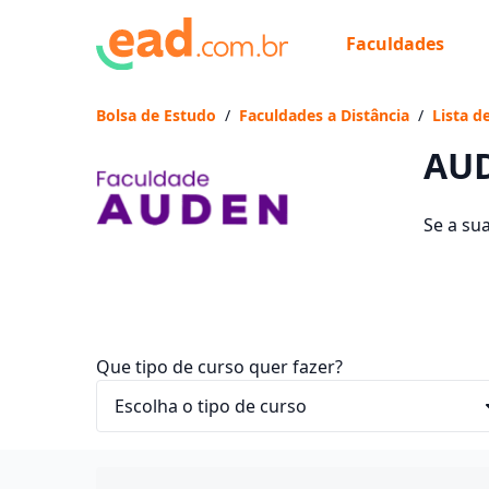
Faculdades
Já
Vam
Bolsa de Estudo
/
Faculdades a Distância
/
Lista d
AUD
Se a su
cursos 
entre R$
Que tipo de curso quer fazer?