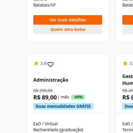
Batatais/SP
Batat
Ver mais detalhes
Quero esta bolsa
3.8
3
Gest
Administração
Hum
R$ 290,00
R$ 2
R$ 89,00
R$ 
| mês
-69%
Duas mensalidades GRÁTIS
Dua
EaD / Virtual
EaD /
Bacharelado (graduação)
Tecn