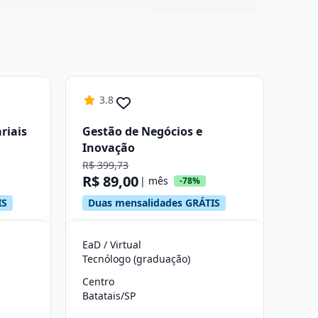
3.8
riais
Gestão de Negócios e
Inovação
R$ 399,73
R$ 89,00
| mês
-78%
IS
Duas mensalidades GRÁTIS
EaD / Virtual
Tecnólogo (graduação)
Centro
Batatais/SP