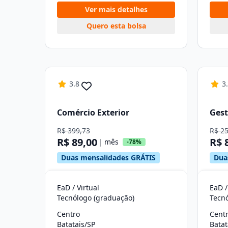
Ver mais detalhes
Quero esta bolsa
3.8
3
Comércio Exterior
Gest
R$ 399,73
R$ 2
R$ 89,00
R$ 
| mês
-78%
Duas mensalidades GRÁTIS
Dua
EaD / Virtual
EaD /
Tecnólogo (graduação)
Tecn
Centro
Cent
Batatais/SP
Batat