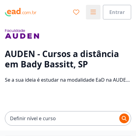
Entrar
Já sabe o que você quer estudar?
Vamos te guiar no caminho ideal para seus estudos
0%
AUDEN - Cursos a distância
em Bady Bassitt, SP
Sim, já sei
Se a sua ideia é estudar na modalidade EaD na AUDEN
e com um polo de apoio em Bady Bassitt, veja quais
são os 33 cursos oferecidos pela instituição nos 2
Ainda não sei
campus da cidade e consulte os valores das
mensalidades, que ficam entre R$ 89,00 e R$ 109,00.
Definir nível e curso