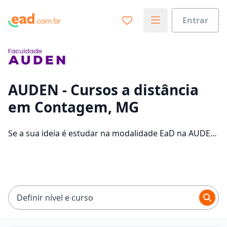
Entrar
Já sabe o que você quer estudar?
Vamos te guiar no caminho ideal para seus estudos
0%
AUDEN - Cursos a distância
em Contagem, MG
Sim, já sei
Se a sua ideia é estudar na modalidade EaD na AUDEN
e com um polo de apoio em Contagem, veja quais são
os 48 cursos oferecidos pela instituição nos 2 campus
Ainda não sei
da cidade e consulte os valores das mensalidades, que
ficam entre R$ 89,00 e R$ 159,00.
Definir nível e curso