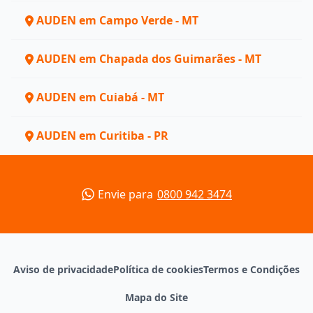
AUDEN em Campo Verde - MT
AUDEN em Chapada dos Guimarães - MT
AUDEN em Cuiabá - MT
AUDEN em Curitiba - PR
Envie para
0800 942 3474
Aviso de privacidade
Política de cookies
Termos e Condições
Mapa do Site