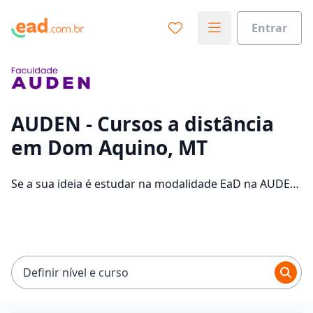
Entrar
Já sabe o que você quer estudar?
Vamos te guiar no caminho ideal para seus estudos
0%
AUDEN - Cursos a distância
em Dom Aquino, MT
Sim, já sei
Se a sua ideia é estudar na modalidade EaD na AUDEN
e com um polo de apoio em Dom Aquino, veja quais
são os 33 cursos oferecidos pela instituição nos 2
Ainda não sei
campus da cidade e consulte os valores das
mensalidades, que ficam entre R$ 89,00 e R$ 109,00.
Definir nível e curso