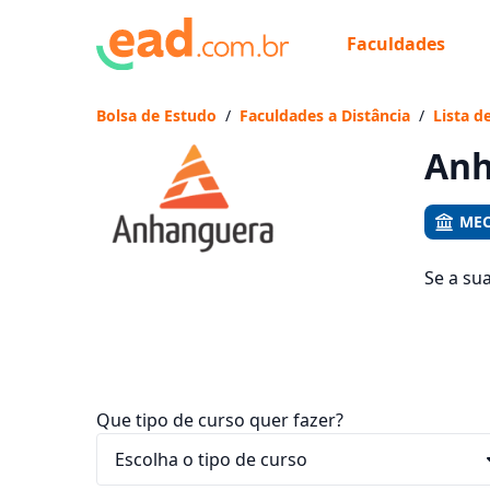
Faculdades
Já
Vam
Bolsa de Estudo
/
Faculdades a Distância
/
Lista d
Anh
MEC
Se a su
são os 
que fic
Que tipo de curso quer fazer?