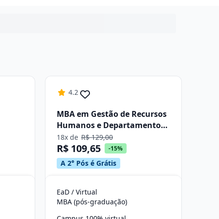
4.2
MBA em Gestão de Recursos
Humanos e Departamento
Pessoal
18x de
R$ 129,00
R$ 109,65
-15%
A 2° Pós é Grátis
EaD / Virtual
MBA (pós-graduação)
Campus 100% virtual