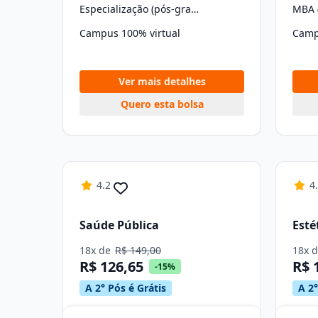
Especialização (pós-graduação)
MBA 
Campus 100% virtual
Camp
Ver mais detalhes
Quero esta bolsa
4.2
4
Saúde Pública
Esté
18x de
R$ 149,00
18x 
R$ 126,65
R$ 
-15%
A 2° Pós é Grátis
A 2°