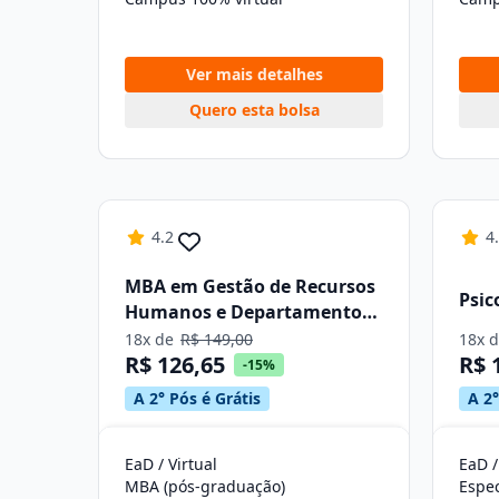
Ver mais detalhes
Quero esta bolsa
4.2
4
MBA em Gestão de Recursos
Psic
Humanos e Departamento
Pessoal
18x de
R$ 149,00
18x 
R$ 126,65
R$ 
-15%
A 2° Pós é Grátis
A 2°
EaD / Virtual
EaD /
MBA (pós-graduação)