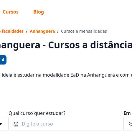
Cursos
Blog
 sabe o que você quer estudar?
os te guiar no caminho ideal para seus estudos
e faculdades
/
Anhanguera
/
Cursos e mensalidades
anguera - Cursos a distânci
 4
Sim, já sei
a ideia é estudar na modalidade EaD na Anhanguera e com 
1573 cursos oferecidos pela instituição nos 2 campus da ci
am entre R$ 92,65 e R$ 194,65.
Ainda não sei
Qual curso quer estudar?
Em 