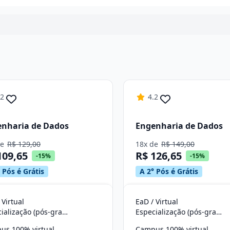
Continuar
.2
4.2
nharia de Dados
Engenharia de Dados
de
R$ 129,00
18x de
R$ 149,00
109,65
R$ 126,65
-15%
-15%
 Pós é Grátis
A 2° Pós é Grátis
 Virtual
EaD / Virtual
Especialização (pós-graduação)
Especialização (pós-graduação)
us 100% virtual
Campus 100% virtual