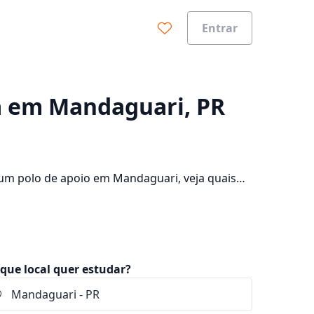
Entrar
0%
a em Mandaguari, PR
um polo de apoio em Mandaguari, veja quais
dade e consulte os valores das mensalidades,
que local quer estudar?