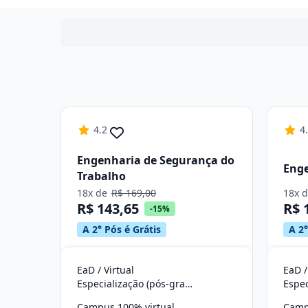
4.2
4
Engenharia de Segurança do
Enge
Trabalho
18x de
R$ 169,00
18x 
R$ 143,65
R$ 
-15%
A 2° Pós é Grátis
A 2°
EaD / Virtual
EaD /
Especialização (pós-graduação)
Campus 100% virtual
Camp