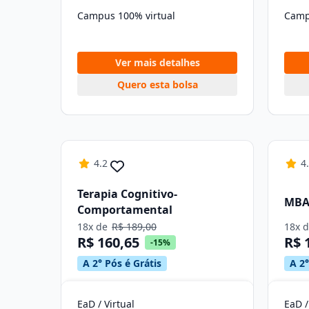
Campus 100% virtual
Camp
Ver mais detalhes
Quero esta bolsa
4.2
4
Terapia Cognitivo-
MBA 
Comportamental
18x de
R$ 189,00
18x 
R$ 160,65
R$ 
-15%
A 2° Pós é Grátis
A 2°
EaD / Virtual
EaD /