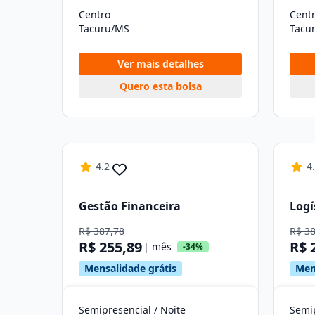
Centro
Cent
Tacuru/MS
Tacu
Ver mais detalhes
Quero esta bolsa
4.2
4
Gestão Financeira
Logí
R$ 387,78
R$ 3
R$ 255,89
R$ 
| mês
-34%
Mensalidade grátis
Men
Semipresencial / Noite
Semip