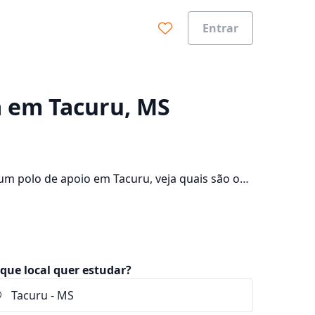
Entrar
0%
a em Tacuru, MS
m polo de apoio em Tacuru, veja quais são os
consulte os valores das mensalidades, que ficam
que local quer estudar?