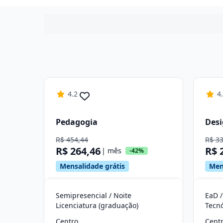
4.2
4
Pedagogia
Desi
R$ 454,44
R$ 3
R$ 264,46
R$ 
| mês
-42%
Mensalidade grátis
Men
Semipresencial / Noite
EaD /
Licenciatura (graduação)
Tecn
Centro
Cent