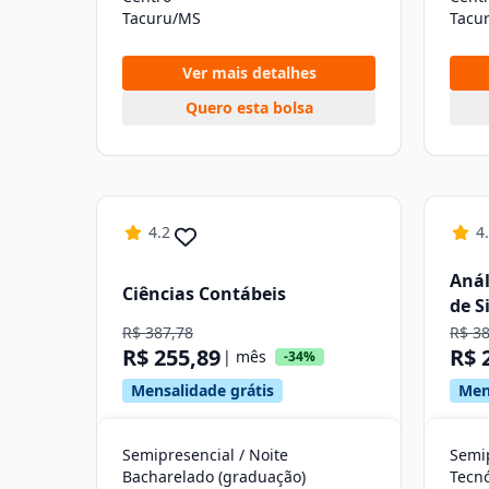
Tacuru/MS
Tacu
Ver mais detalhes
Quero esta bolsa
4.2
4
Anál
Ciências Contábeis
de S
R$ 387,78
R$ 3
R$ 255,89
R$ 
| mês
-34%
Mensalidade grátis
Men
Semipresencial / Noite
Semip
Bacharelado (graduação)
Tecn