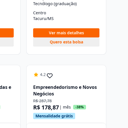
Tecnólogo (graduação)
Centro
Tacuru/MS
Ver mais detalhes
Quero esta bolsa
4.2
das e
Empreendedorismo e Novos
l
Negócios
R$ 287,78
R$ 178,87
| mês
-38%
Mensalidade grátis