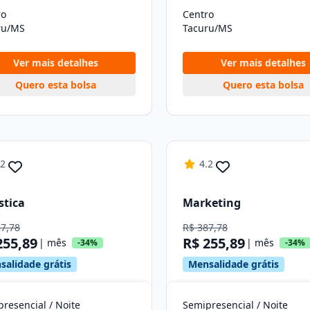
ro
Centro
ru/MS
Tacuru/MS
Ver mais detalhes
Ver mais detalhes
Quero esta bolsa
Quero esta bolsa
.2
4.2
stica
Marketing
87,78
R$ 387,78
255,89
R$ 255,89
| mês
| mês
-34%
-34%
salidade grátis
Mensalidade grátis
resencial / Noite
Semipresencial / Noite