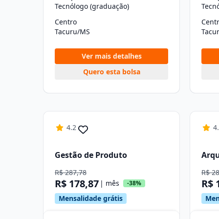
Tecnólogo (graduação)
Tecn
Centro
Cent
Tacuru/MS
Tacu
Ver mais detalhes
Quero esta bolsa
4.2
4
Gestão de Produto
Arqu
R$ 287,78
R$ 2
R$ 178,87
R$ 
| mês
-38%
Mensalidade grátis
Men