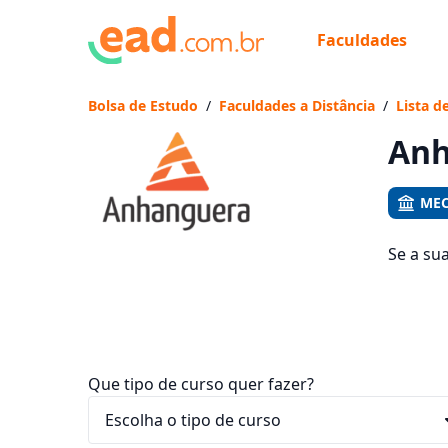
Faculdades
Já
Vam
Bolsa de Estudo
/
Faculdades a Distância
/
Lista d
Anh
MEC
Se a su
1649 cu
entre R$
Que tipo de curso quer fazer?