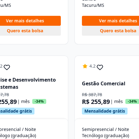
ru/MS
Tacuru/MS
Ver mais detalhes
Ver mais detalhes
Quero esta bolsa
Quero esta bolsa
.2
4.2
ise e Desenvolvimento
Gestão Comercial
istemas
87,78
R$ 387,78
255,89
R$ 255,89
| mês
| mês
-34%
-34%
salidade grátis
Mensalidade grátis
resencial / Noite
Semipresencial / Noite
ólogo (graduação)
Tecnólogo (graduação)