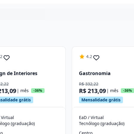
Continuar
.2
4.2
gn de Interiores
Gastronomia
32,22
R$ 332,22
213,09
R$ 213,09
| mês
| mês
-36%
-36%
salidade grátis
Mensalidade grátis
 Virtual
EaD / Virtual
ólogo (graduação)
Tecnólogo (graduação)
ro
Centro