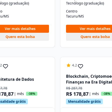
ólogo (graduação)
Tecnólogo (graduação)
ro
Centro
ru/MS
Tacuru/MS
Ver mais detalhes
Ver mais detalhes
Quero esta bolsa
Quero esta bolsa
.2
4.2
Blockchain, Criptomoe
itetura de Dados
Finanças na Era Digita
87,78
R$ 287,78
178,87
R$ 178,87
| mês
| mês
-38%
-38%
salidade grátis
Mensalidade grátis