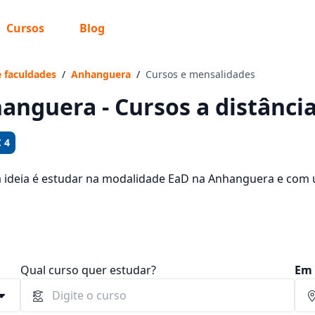
Cursos
Blog
 sabe o que você quer estudar?
os te guiar no caminho ideal para seus estudos
e faculdades
/
Anhanguera
/
Cursos e mensalidades
anguera - Cursos a distânci
 4
Sim, já sei
a ideia é estudar na modalidade EaD na Anhanguera e com u
rsos oferecidos pela instituição nos 2 campus da cidade e 
 92,65 e R$ 264,46.
Ainda não sei
Qual curso quer estudar?
Em 