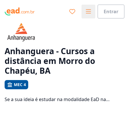
Entrar
Já sabe o que você quer estudar?
Vamos te guiar no caminho ideal para seus estudos
0%
Anhanguera - Cursos a
distância em Morro do
Sim, já sei
Chapéu, BA
MEC 4
Ainda não sei
Se a sua ideia é estudar na modalidade EaD na
Anhanguera e com um polo de apoio em Morro do
Chapéu, veja quais são os 1573 cursos oferecidos pela
instituição nos 2 campus da cidade e consulte os
valores das mensalidades, que ficam entre R$ 92,65 e