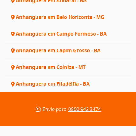
Anhanguera em Andaraí - BA
Anhanguera em Belo Horizonte - MG
Anhanguera em Campo Formoso - BA
Anhanguera em Capim Grosso - BA
Anhanguera em Colniza - MT
Anhanguera em Filadélfia - BA
Envie para
0800 942 3474